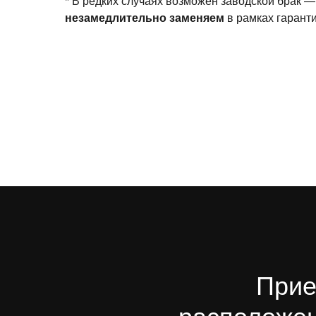
* В редких случаях возможен заводской брак —
незамедлительно заменяем
в рамках гаранти
Прие