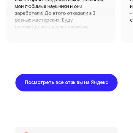
мои любимые наушники и они
и
заработали! До этого отказали в 3
-
разных мастерских. Буду
с
рекомендовать всем знакомым.
Спасибо вам ребята!
Посмотреть все отзывы на Яндекс