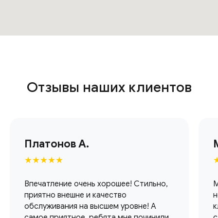
Отзывы наших клиентов
Платонов А.
★★★★★
Впечатление очень хорошее! Стильно,
М
приятно внешне и качество
н
обслуживания на высшем уровне! А
к
самое приятное, ребята мне починили
с