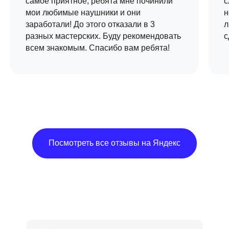
самое приятное, ребята мне починили
с
мои любимые наушники и они
н
заработали! До этого отказали в 3
л
разных мастерских. Буду рекомендовать
с
всем знакомым. Спасибо вам ребята!
Посмотреть все отзывы на Яндекс